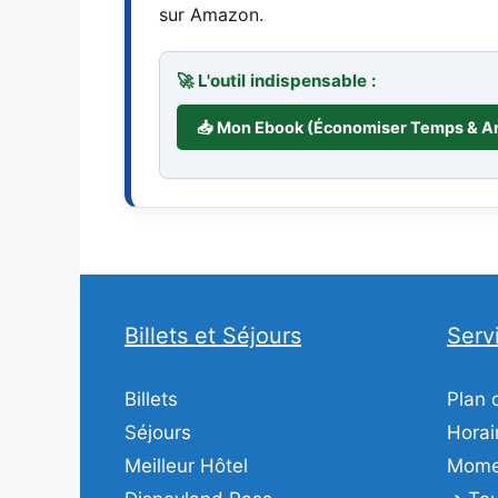
sur Amazon.
🚀 L'outil indispensable :
📥 Mon Ebook (Économiser Temps & A
Billets et Séjours
Serv
Billets
Plan 
Séjours
Horai
Meilleur Hôtel
Momen