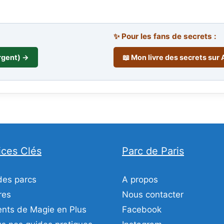
✨ Pour les fans de secrets :
rgent) →
📖 Mon livre des secrets su
ices Clés
Parc de Paris
des parcs
A propos
res
Nous contacter
ts de Magie en Plus
Facebook