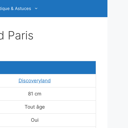
tique & Astuces
d Paris
Discoveryland
81 cm
Tout âge
Oui