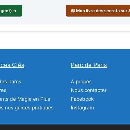
rgent) →
📖 Mon livre des secrets su
ices Clés
Parc de Paris
des parcs
A propos
res
Nous contacter
ts de Magie en Plus
Facebook
s nos guides pratiques
Instagram