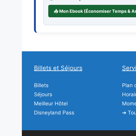
📥 Mon Ebook (Économiser Temps & A
Billets et Séjours
Serv
Billets
Plan 
Séjours
Horai
Meilleur Hôtel
Momen
Disneyland Pass
➔ Tou