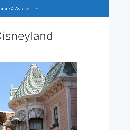
tique & Astuces
Disneyland