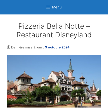
Aller
Menu
au
contenu
Pizzeria Bella Notte –
Restaurant Disneyland
🗓️ Dernière mise à jour :
9 octobre 2024